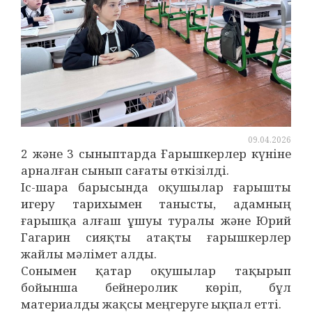
09.04.2026
2 және 3 сыныптарда Ғарышкерлер күніне
арналған сынып сағаты өткізілді.
Іс-шара барысында оқушылар ғарышты
игеру тарихымен танысты, адамның
ғарышқа алғаш ұшуы туралы және Юрий
Гагарин сияқты атақты ғарышкерлер
жайлы мәлімет алды.
Сонымен қатар оқушылар тақырып
бойынша бейнеролик көріп, бұл
материалды жақсы меңгеруге ықпал етті.