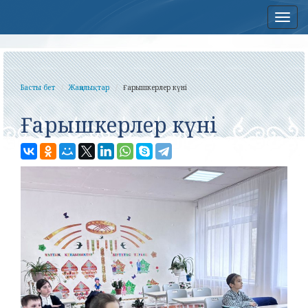
Нав
Басты бет
Жаңалықтар
Ғарышкерлер күні
Ғарышкерлер күні