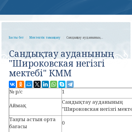
Басты бет
Мектептік тамақтану
Сандықтау ауданының...
Сандықтау ауданының
"Широковская негізгі
мектебі" КММ
​№ р/с
1
Сандықтау ауданының
Аймақ
"Широковская негізгі мект
Таңғы астын орта
0
бағасы