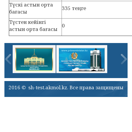
Түскі астын орта
335 теңге
бағасы
Түстен кейінгі
0
астын орта бағасы
2016 © sh-test.akmol.kz. Все права защищены